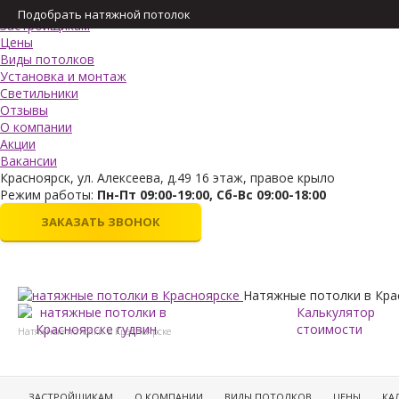
Меню
Подобрать натяжной потолок
Застройщикам
Цены
Виды потолков
Установка и монтаж
Светильники
Отзывы
О компании
Акции
Вакансии
Красноярск, ул. Алексеева, д.49 16 этаж, правое крыло
Режим работы:
Пн-Пт 09:00-19:00, Сб-Вс 09:00-18:00
ЗАКАЗАТЬ ЗВОНОК
Натяжные потолки в Кра
Калькулятор
стоимости
Натяжные потолки в Красноярске
ЗАСТРОЙЩИКАМ
О КОМПАНИИ
ВИДЫ ПОТОЛКОВ
ЦЕНЫ
КА