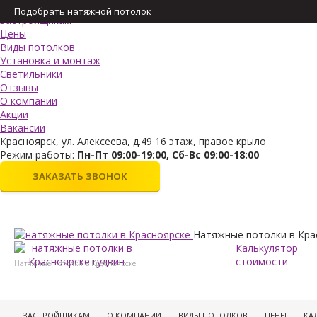
Меню
Подобрать натяжной потолок
Застройщикам
Цены
Виды потолков
Установка и монтаж
Светильники
Отзывы
О компании
Акции
Вакансии
Красноярск, ул. Алексеева, д.49 16 этаж, правое крыло
Режим работы:
Пн-Пт 09:00-19:00, Сб-Вс 09:00-18:00
ЗАКАЗАТЬ ЗВОНОК
Натяжные потолки в Кра
Калькулятор
стоимости
Натяжные потолки в Красноярске
ЗАСТРОЙЩИКАМ
О КОМПАНИИ
ВИДЫ ПОТОЛКОВ
ЦЕНЫ
КА