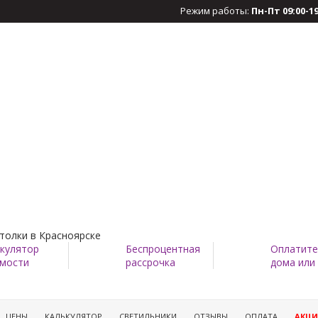
Режим работы:
Пн-Пт 09:00-19
толки в Красноярске
кулятор
Беспроцентная
Оплатите
мости
рассрочка
дома или
ЦЕНЫ
КАЛЬКУЛЯТОР
СВЕТИЛЬНИКИ
ОТЗЫВЫ
ОПЛАТА
АКЦ