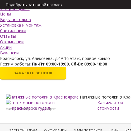
Меню
Подобрать натяжной потолок
Застройщикам
Цены
Виды потолков
Установка и монтаж
Светильники
Отзывы
О компании
Акции
Вакансии
Красноярск, ул. Алексеева, д.49 16 этаж, правое крыло
Режим работы:
Пн-Пт 09:00-19:00, Сб-Вс 09:00-18:00
ЗАКАЗАТЬ ЗВОНОК
Натяжные потолки в Кра
Калькулятор
стоимости
Натяжные потолки в Красноярске
ЗАСТРОЙЩИКАМ
О КОМПАНИИ
ВИДЫ ПОТОЛКОВ
ЦЕНЫ
КА